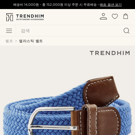
배송비
14,000원
-
총
152,000원
이상 주문 시 무료배송 -
배송 옵션 보기
검색
벨트
엘라스틱 벨트