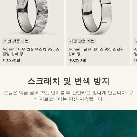
개인 맞춤 가능
개인 맞춤 가능
Adrian | 나무 껍질 텍스처 925 스
Adrian | 플랫 페이스 925 스털링
A
털링 실버 링
실버 링
110,290원
110,290원
1
스크래치 및 변색 방지
로듐은 백금 금속으로, 반지를 더 단단하고 빛나게 만듭니다. 큐
빅 지르코니아는 평생 지속됩니다.