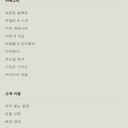
카테고리
새로운 컬렉션
주얼리 & 시계
수트 액세서리
가방 & 지갑
어패럴 & 언더웨어
아이웨어
퍼스널 케어
기프트 가이드
아카이브 세일
고객 지원
자주 묻는 질문
반품 신청
배송 안내