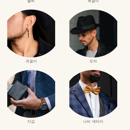
팔찌
목걸이
귀걸이
모자
지갑
나비 넥타이