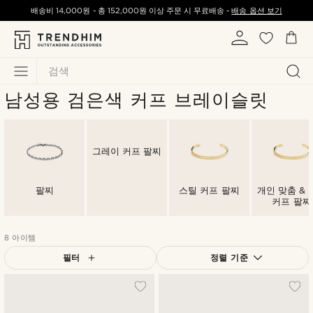
배송비
14,000원
-
총
152,000원
이상 주문 시 무료배송 -
배송 옵션 보기
검색
남성용 검은색 커프 브레이슬릿
그레이 커프 팔찌
팔찌
스틸 커프 팔찌
개인 맞춤 & 
커프 팔찌
8 아이템
필터
정렬 기준
가장 인기 있는
최신순