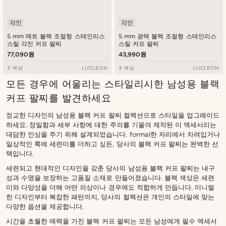
각인
각인
5 mm 매트 블랙 조절형 스테인리스
5 mm 광택 블랙 조절형 스테인리스
스틸 각진 커프 팔찌
스틸 커프 팔찌
77,090원
43,990원
3 색상
LUCLEON
3 색상
LUCLEON
모든 경우에 어울리는 스타일리시한 남성용 블랙
커프 팔찌를 발견하세요
정교한 디자인의 남성용 블랙 커프 팔찌 컬렉션으로 스타일을 업그레이드
하세요. 정밀함과 세부 사항에 대한 주의를 기울여 제작된 이 액세서리는
대담한 인상을 주기 위해 설계되었습니다. formal한 자리에서 차려입거나
일상적인 룩에 세련미를 더하고 싶든, 당사의 블랙 커프 팔찌는 완벽한 선
택입니다.
세련되고 현대적인 디자인을 갖춘 당사의 남성용 블랙 커프 팔찌는 내구
성과 수명을 보장하는 고품질 소재로 만들어졌습니다. 블랙 색상은 세련
미와 다양성을 더해 어떤 의상이나 경우에도 적합하게 만듭니다. 미니멀
한 디자인부터 복잡한 패턴까지, 당사의 컬렉션은 개인의 스타일에 맞는
다양한 옵션을 제공합니다.
시간을 초월한 매력을 가진 블랙 커프 팔찌는 모든 남성에게 필수 액세서