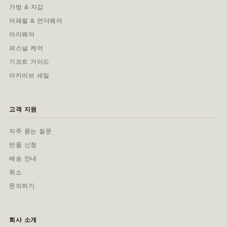
가방 & 지갑
어패럴 & 언더웨어
아이웨어
퍼스널 케어
기프트 가이드
아카이브 세일
고객 지원
자주 묻는 질문
반품 신청
배송 안내
취소
문의하기
회사 소개