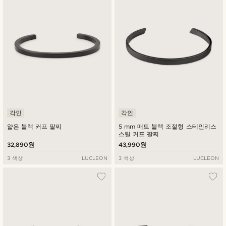
낮은가격순
높은가격순
각인
각인
얇은 블랙 커프 팔찌
5 mm 매트 블랙 조절형 스테인리스
스틸 커프 팔찌
32,890원
43,990원
3 색상
LUCLEON
3 색상
LUCLEON