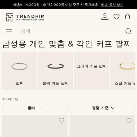
배송비
14,000원
-
총
152,000원
이상 주문 시 무료배송 -
배송 옵션 보기
검색
남성용 개인 맞춤 & 각인 커프 팔찌
그레이 커프 팔찌
팔찌
블랙 커프 팔찌
스틸 커프 
30 아이템
필터
정렬 기준
가장 인기 있는
최신순
낮은가격순