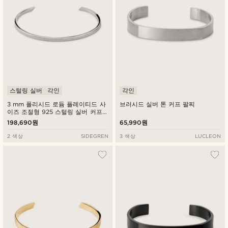
스털링 실버
각인
각인
3 mm 폴리시드 로듐 플레이티드 사
브러시드 실버 톤 커프 팔찌
이즈 조절형 925 스털링 실버 커프
팔찌
198,690원
65,990원
2 색상
SIDEGREN
3 색상
LUCLEON