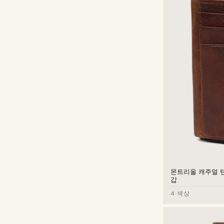
몬트리올 캐주얼 탠
갑
4 색상