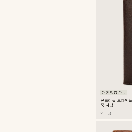
개인 맞춤 가능
몬트리올 트라이폴
죽 지갑
2 색상