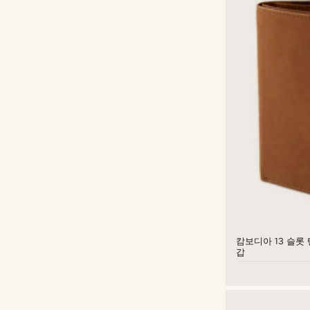
캄보디아 13 슬롯 
갑