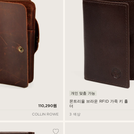
개인 맞춤 가능
몬트리올 브라운 RFID 가죽 키 홀
110,290원
더
COLLIN ROWE
3 색상