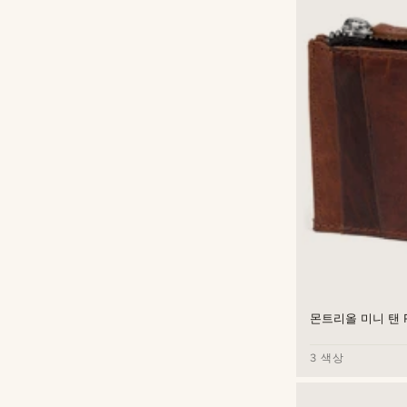
몬트리올 미니 탠 
3 색상