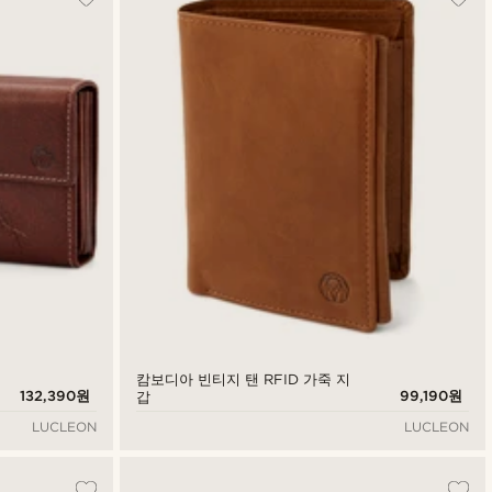
캄보디아 빈티지 탠 RFID 가죽 지
132,390원
99,190원
갑
LUCLEON
LUCLEON