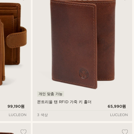
개인 맞춤 가능
몬트리올 탠 RFID 가죽 키 홀더
99,190원
65,990원
LUCLEON
3 색상
LUCLEON