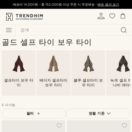
배송비
14,000원
-
총
152,000원
이상 주문 시 무료배송 -
배송 옵션 보기
검색
골드 셀프 타이 보우 타이
셀프타이 보우 타
베이지 셀프타이
블루 셀프타이 보
녹색 셀프 
이
보우 타이
우 타이
나비 넥타
6 아이템
필터
정렬 기준
가장 인기 있는