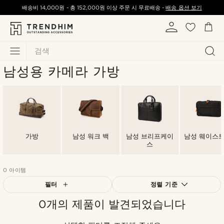
배송비
14,000원
-
총
152,000원
이상 주문 시 무료배송 -
배송 옵션 보기
검색
남성용 카메라 가방
가방
남성 워크 백
남성 브리프케이
남성 웨이스트
스
0 아이템
필터
정렬 기준
0개의 제품이 발견되었습니다
가장 인기 있는
최신순