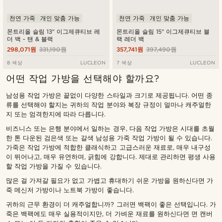
천연 가죽
개인 맞춤 가능
천연 가죽
개인 맞춤 가능
몬트리올 슬림 13" 이그제큐티브 레
몬트리올 슬림 15" 이그제큐티브 블
더 백 - 탠 & 블랙
랙 레더 백
298,071원
331,190원
357,741원
397,490원
8 색상
LUCLEON
7 색상
LUCLEON
어떤 작업 가방을 선택해야 할까요?
남성용 작업 가방은 끝없이 다양한 스타일과 크기로 제공됩니다. 어떤 종
류를 선택해야 할지는 귀하의 작업 분야와 복장 규정이 얼마나 캐주얼한
지 또는 엄격한지에 따라 다릅니다.
비즈니스 또는 은행 분야에서 일하는 경우, 다음 작업 가방은 시대를 초월
한 톤 다운된 검은색 또는 갈색 남성용 가죽 작업 가방이 될 수 있습니다.
가죽은 작업 가방에 적합한 클래식하고 고급스러운 재료로, 매우 내구성
이 뛰어나고, 매우 유연하며, 긁힘에 강합니다. 제대로 관리하면 평생 사용
할 작업 가방을 가질 수 있습니다.
많은 걸 가져갈 필요가 없고 가볍고 휴대하기 쉬운 가방을 원하신다면 가
죽 메신저 가방이나 노트북 가방이 좋습니다.
귀하의 근무 환경이 더 캐주얼합니까? 그러면 백팩이 좋은 선택입니다. 가
죽은 백팩에도 매우 실용적이지만, 더 가벼운 재료를 원하신다면 면 캔버