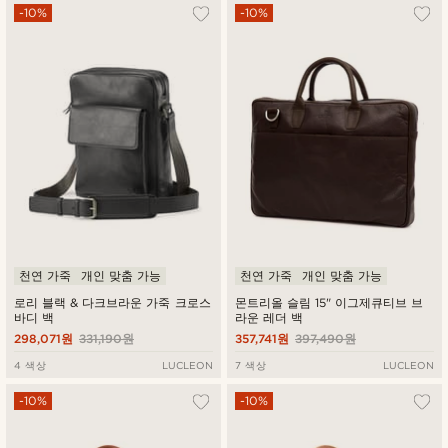
-10%
-10%
천연 가죽
개인 맞춤 가능
천연 가죽
개인 맞춤 가능
로리 블랙 & 다크브라운 가죽 크로스
몬트리올 슬림 15" 이그제큐티브 브
바디 백
라운 레더 백
298,071원
331,190원
357,741원
397,490원
4 색상
LUCLEON
7 색상
LUCLEON
-10%
-10%