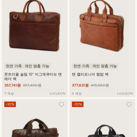
천연 가죽
개인 맞춤 가능
천연 가죽
개인 맞춤 가능
몬트리올 슬림 15" 이그제큐티브 탠
탠 캘리포니아 랩탑 백
레더 백
357,741원
397,490원
377,631원
419,590원
7 색상
LUCLEON
4 색상
LUCLEON
-10%
-10%