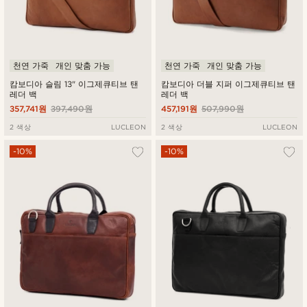
천연 가죽
개인 맞춤 가능
천연 가죽
개인 맞춤 가능
캄보디아 슬림 13" 이그제큐티브 탠
캄보디아 더블 지퍼 이그제큐티브 탠
레더 백
레더 백
357,741원
397,490원
457,191원
507,990원
2 색상
LUCLEON
2 색상
LUCLEON
-10%
-10%