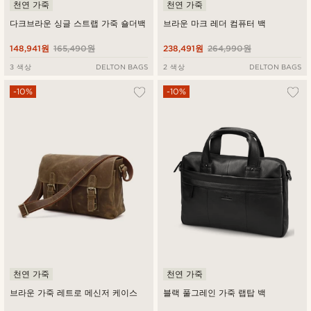
천연 가죽
천연 가죽
다크브라운 싱글 스트랩 가죽 숄더백
브라운 마크 레더 컴퓨터 백
148,941원
165,490원
238,491원
264,990원
3 색상
DELTON BAGS
2 색상
DELTON BAGS
-10%
-10%
천연 가죽
천연 가죽
브라운 가죽 레트로 메신저 케이스
블랙 풀그레인 가죽 랩탑 백