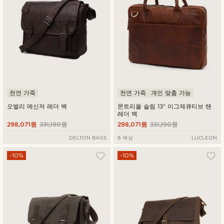
천연 가죽
천연 가죽
개인 맞춤 가능
오벌리 메신저 레더 백
몬트리올 슬림 13" 이그제큐티브 탠
레더 백
298,071원
331,190원
298,071원
331,190원
DELTON BAGS
8 색상
LUCLEON
-10%
-10%