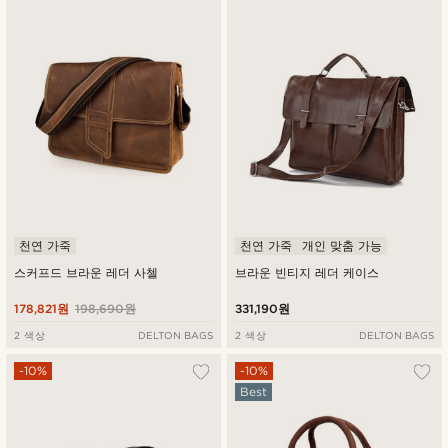
최신순
낮은가격순
높은가격순
천연 가죽
천연 가죽
개인 맞춤 가능
스커프드 브라운 레더 사첼
브라운 빈티지 레더 케이스
178,821원
198,690원
331,190원
2 색상
DELTON BAGS
2 색상
DELTON BAGS
-10%
-10%
Best