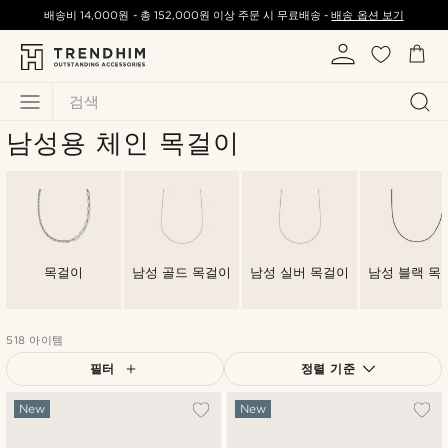
배송비
14,000원
-
총
152,000원
이상 주문 시 무료배송 -
배송 옵션 보기
검색
남성용 체인 목걸이
목걸이
남성 골드 목걸이
남성 실버 목걸이
남성 블랙 목
518 아이템
필터
정렬 기준
가장 인기 있는
New
New
최신순