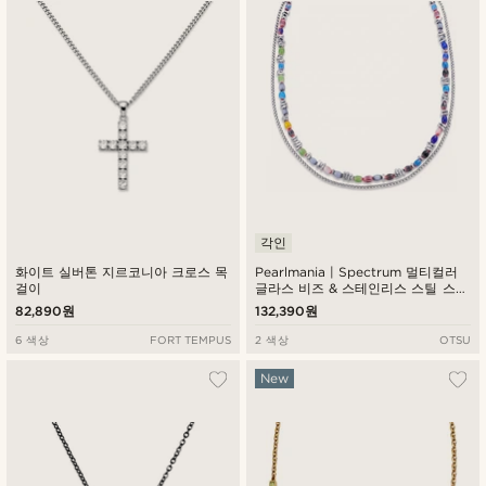
각인
화이트 실버톤 지르코니아 크로스 목
Pearlmania | Spectrum 멀티컬러
걸이
글라스 비즈 & 스테인리스 스틸 스펙
트럼 목걸이
82,890원
132,390원
6 색상
FORT TEMPUS
2 색상
OTSU
New