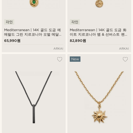
각인
각인
Mediterranean | 14K 골드 도금 에
Mediterranean | 14K 골드 도금 화
메랄드 그린 지르코니아 오벌 메달리
이트 지르코니아 뱀 & 선버스트 펜던
온 목걸이
트 목걸이
65,990원
82,890원
ARKAI
ARKAI
New