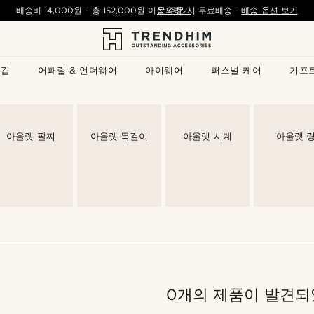
배송비
14,000원
- 총
152,000원
이상 주문 시 무료배송
문의하기
-
배송 옵션 보기
지갑
어패럴 & 언더웨어
아이웨어
퍼스널 케어
기프
아울렛 팔찌
아울렛 목걸이
아울렛 시계
아울렛 
0개의 제품이 발견