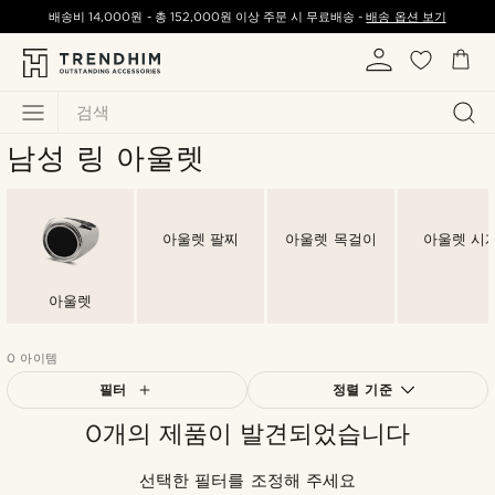
배송비
14,000원
-
총
152,000원
이상 주문 시 무료배송 -
배송 옵션 보기
검색
남성 링 아울렛
아울렛 팔찌
아울렛 목걸이
아울렛 시
아울렛
0 아이템
필터
정렬 기준
0개의 제품이 발견되었습니다
가장 인기 있는
최신순
선택한 필터를 조정해 주세요
낮은가격순