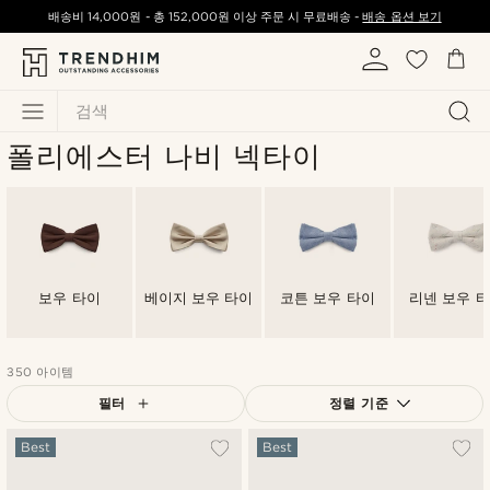
배송비
14,000원
-
총
152,000원
이상 주문 시 무료배송 -
배송 옵션 보기
검색
폴리에스터 나비 넥타이
보우 타이
베이지 보우 타이
코튼 보우 타이
리넨 보우 
350 아이템
필터
정렬 기준
가장 인기 있는
Best
Best
최신순