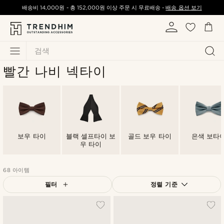
배송비
14,000원
-
총
152,000원
이상 주문 시 무료배송 -
배송 옵션 보기
검색
빨간 나비 넥타이
보우 타이
블랙 셀프타이 보
골드 보우 타이
은색 보타
우 타이
68 아이템
필터
정렬 기준
가장 인기 있는
최신순