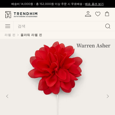
배송비
14,000원
-
총
152,000원
이상 주문 시 무료배송 -
배송 옵션 보기
검색
라펠 핀
플라워 라펠 핀