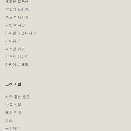
새로운 컬렉션
주얼리 & 시계
수트 액세서리
가방 & 지갑
어패럴 & 언더웨어
아이웨어
퍼스널 케어
기프트 가이드
아카이브 세일
고객 지원
자주 묻는 질문
반품 신청
배송 안내
취소
문의하기