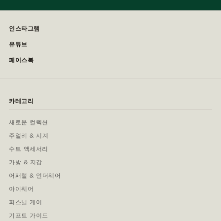
인스타그램
유튜브
페이스북
카테고리
새로운 컬렉션
주얼리 & 시계
수트 액세서리
가방 & 지갑
어패럴 & 언더웨어
아이웨어
퍼스널 케어
기프트 가이드