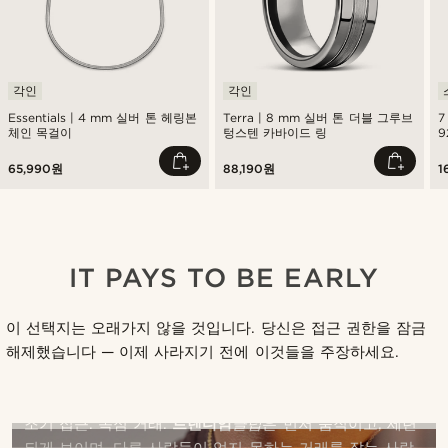
각인
각인
Essentials | 4 mm 실버 톤 헤링본
Terra | 8 mm 실버 톤 더블 그루브
7
체인 목걸이
텅스텐 카바이드 링
9
65,990원
88,190원
1
IT PAYS TO BE EARLY
이 선택지는 오래가지 않을 것입니다. 당신은 접근 권한을 잠금
해제했습니다 — 이제 사라지기 전에 이것들을 주장하세요.
당신이 가입한 이유입니다
조기 접근. 독점 거래.
트렌디임
클럽
은 먼저 움직이고, 세련