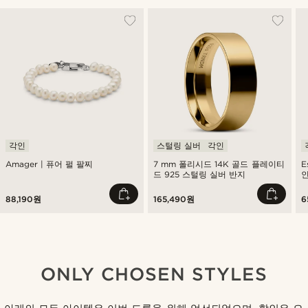
각인
스털링 실버
각인
Amager | 퓨어 펄 팔찌
7 mm 폴리시드 14K 골드 플레이티
E
드 925 스털링 실버 반지
88,190원
165,490원
6
ONLY CHOSEN STYLES