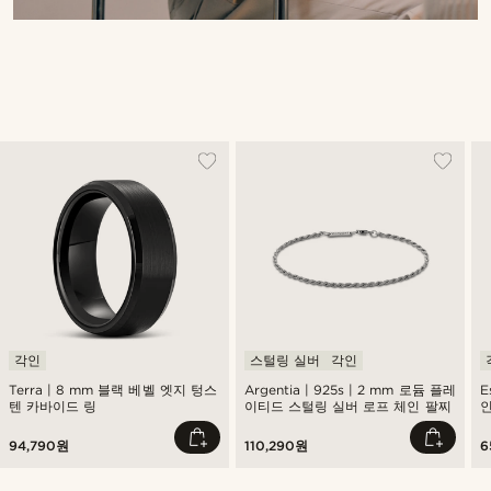
각인
스털링 실버
각인
Terra | 8 mm 블랙 베벨 엣지 텅스
Argentia | 925s | 2 mm 로듐 플레
E
텐 카바이드 링
이티드 스털링 실버 로프 체인 팔찌
94,790원
110,290원
6