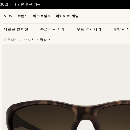
30일 이내 간편 반품 가능!
NEW
브랜드
베스트셀러
아카이브 세일
새로운 컬렉션
주얼리 & 시계
수트 액세서리
가방 & 
선글라스
스포츠 선글라스