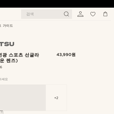
검색
트 가이드
편광 스포츠 선글라
43,990원
운 렌즈)
.6
하세요
+2
하기