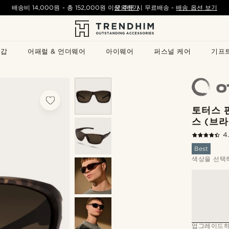
배송비
14,000원
- 총
152,000원
이상 주문 시 무료배송
문의하기
-
배송 옵션 보기
지갑
어패럴 & 언더웨어
아이웨어
퍼스널 케어
기프
토터스 
스 (브라
4
Best
색상을 선택
업그레이드