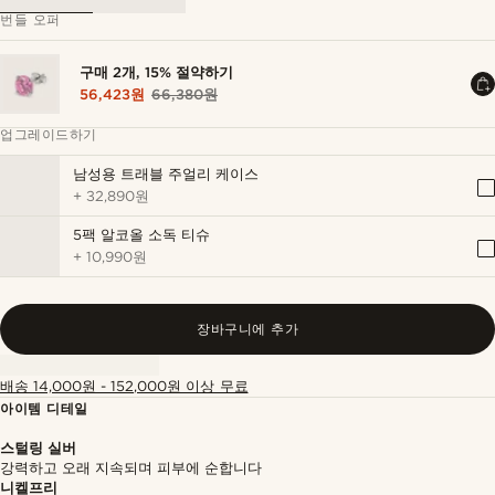
번들 오퍼
구매 2개, 15% 절약하기
56,423원
66,380원
업그레이드하기
남성용 트래블 주얼리 케이스
+
32,890원
5팩 알코올 소독 티슈
+
10,990원
장바구니에 추가
배송 14,000원 - 152,000원 이상 무료
아이템 디테일
스털링 실버
강력하고 오래 지속되며 피부에 순합니다
니켈프리