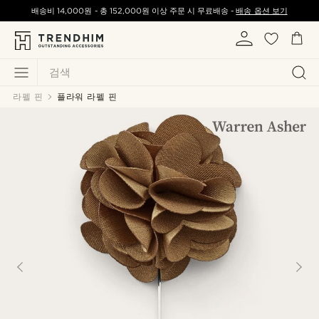
배송비
14,000원
-
총
152,000원
이상 주문 시 무료배송 -
배송 옵션 보기
검색
라펠 핀
플라워 라펠 핀