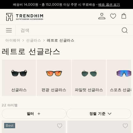
배송비
14,000원
-
총
152,000원
이상 주문 시 무료배송 -
배송 옵션 보기
검색
아이웨어
선글라스
레트로 선글라스
레트로 선글라스
선글라스
편광 선글라스
파일럿 선글라스
스포츠 선글
22 아이템
필터
정렬 기준
가장 인기 있는
Best