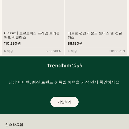
Classic | 토르토이즈 프레임 브라운
레트로 편광 라운드 토터스 쉘 선글
판토 선글라스
라스
110,290원
88,190원
6 색상
SIDEGREN
4 색상
SIDEGREN
신상 아이템, 최신 트렌드 & 특별 혜택을 가장 먼저 확인하세요.
가입하기
인스타그램