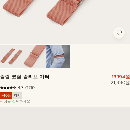
슬림 코랄 슬리브 가터
13,194원
21,990원
4.7
(175)
-40%
각인
색상을 선택하세요