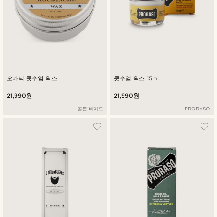
오가닉 콧수염 왁스
콧수염 왁스 15ml
21,990원
21,990원
골든 비어드
PRORASO