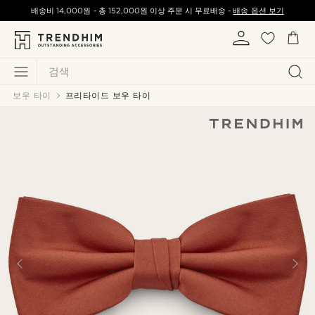
배송비
14,000원
-
총
152,000원
이상 주문 시 무료배송 -
배송 옵션 보기
검색
보우 타이
프리타이드 보우 타이