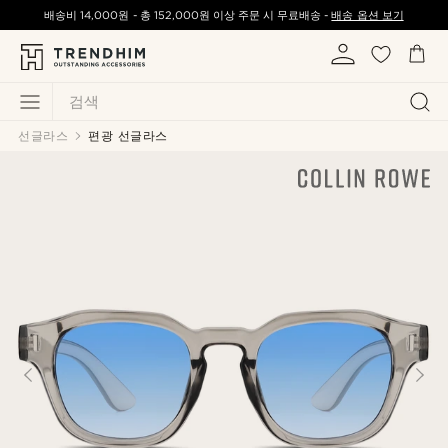
배송비
14,000원
-
총
152,000원
이상 주문 시 무료배송 -
배송 옵션 보기
검색
선글라스
편광 선글라스