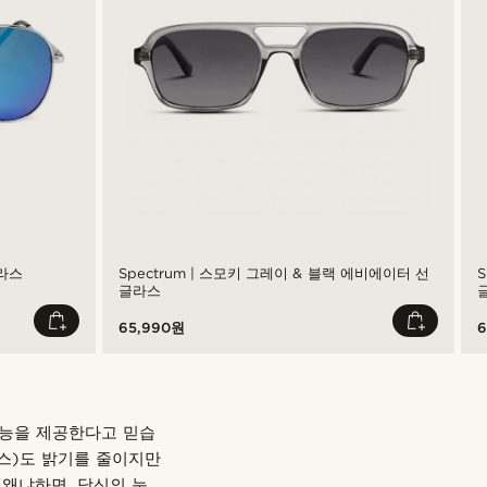
라스
Spectrum | 스모키 그레이 & 블랙 에비에이터 선
글라스
65,990원
6
기능을 제공한다고 믿습
라스)도 밝기를 줄이지만
 왜냐하면, 당신의 눈