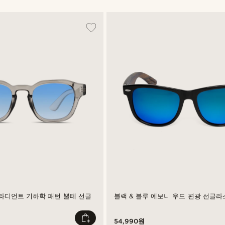
라디언트 기하학 패턴 뿔테 선글
블랙 & 블루 에보니 우드 편광 선글라
54,990원