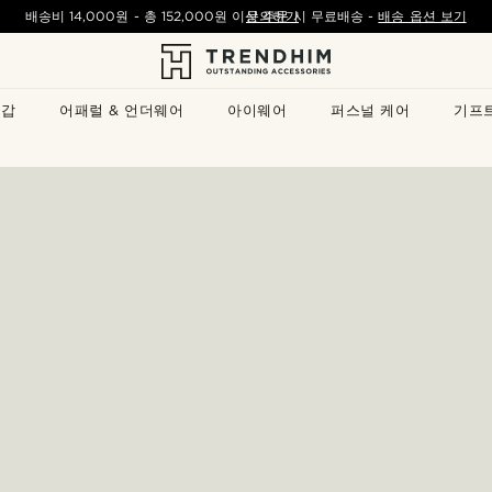
배송비
14,000원
- 총
152,000원
이상 주문 시 무료배송
문의하기
-
배송 옵션 보기
지갑
어패럴 & 언더웨어
아이웨어
퍼스널 케어
기프