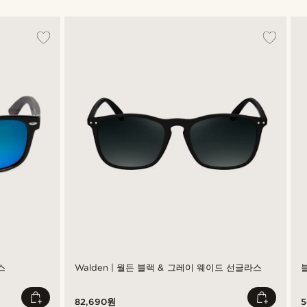
스
Walden | 월든 블랙 & 그레이 웨이드 선글라스
82,690원
5