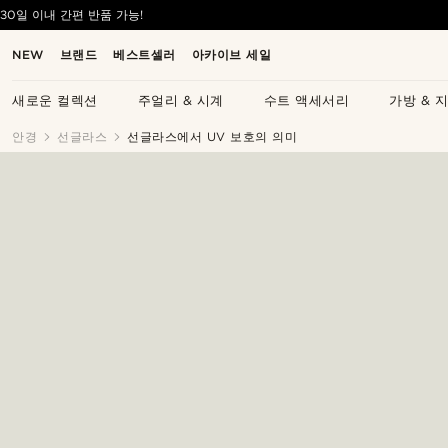
30일 이내 간편 반품 가능!
NEW
브랜드
베스트셀러
아카이브 세일
새로운 컬렉션
주얼리 & 시계
수트 액세서리
가방 & 
안경
선글라스
선글라스에서 UV 보호의 의미