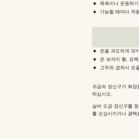
목욕이나 운동하기
가능할 때마다 착
은을 과도하게 닦지
은 보석이 황, 표
고무와 겹쳐서 은을
귀금속 장신구가 화장
하십시오.
실버 도금 장신구를 청
를 손상시키거나 광택