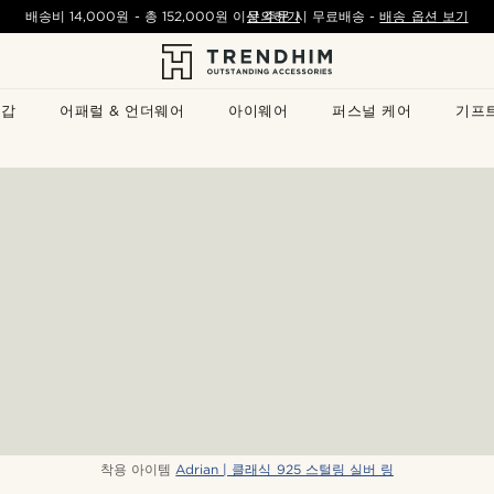
배송비
14,000원
- 총
152,000원
이상 주문 시 무료배송
문의하기
-
배송 옵션 보기
지갑
어패럴 & 언더웨어
아이웨어
퍼스널 케어
기프
착용 아이템
Adrian | 클래식 925 스털링 실버 링