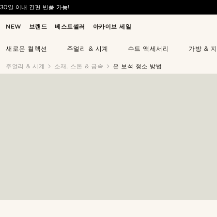
30일 이내 간편 반품 가능!
NEW
브랜드
베스트셀러
아카이브 세일
새로운 컬렉션
주얼리 & 시계
수트 액세서리
가방 & 
주얼리 & 시계
소재, 스톤 & 금속
은 보석 청소 방법