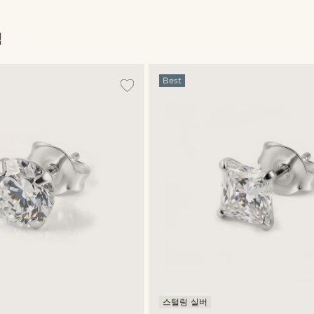
색
Best
스털링 실버