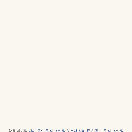
착용 아이템
래리 골드 톤 마크트 링
&
로냐 실버 톤 & 골드 톤 마크트 링