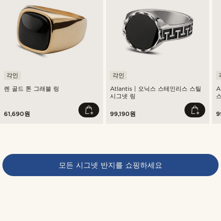
각인
각인
렌 골드 톤 그래블 링
Atlantis | 오닉스 스테인리스 스틸
A
시그넷 링
스
61,690원
99,190원
9
모든 시그넷 반지를 쇼핑하세요