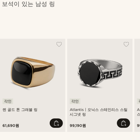
보석이 있는 남성 링
각인
각인
렌 골드 톤 그래블 링
Atlantis | 오닉스 스테인리스 스틸
A
시그넷 링
스
61,690원
99,190원
9