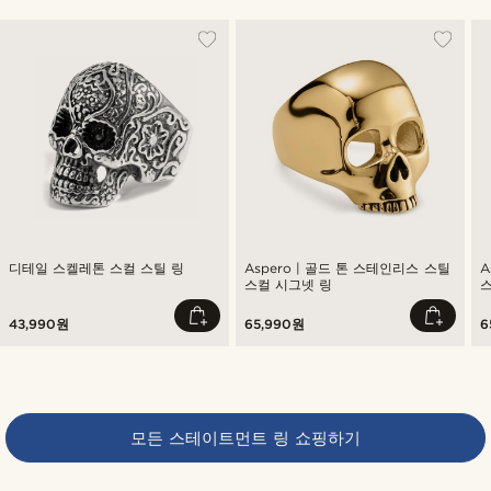
디테일 스켈레톤 스컬 스틸 링
Aspero | 골드 톤 스테인리스 스틸
A
스컬 시그넷 링
43,990원
65,990원
6
모든 스테이트먼트 링 쇼핑하기