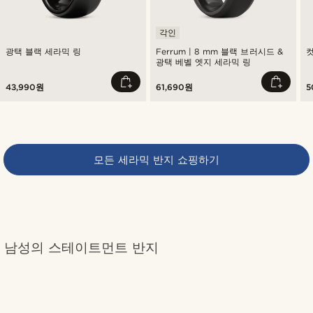
각인
광택 블랙 세라믹 링
Ferrum | 8 mm 블랙 브러시드 &
컷
광택 베벨 엣지 세라믹 링
43,990원
61,690원
5
모든 세라믹 반지 쇼핑하기
남성의 스테이트먼트 반지