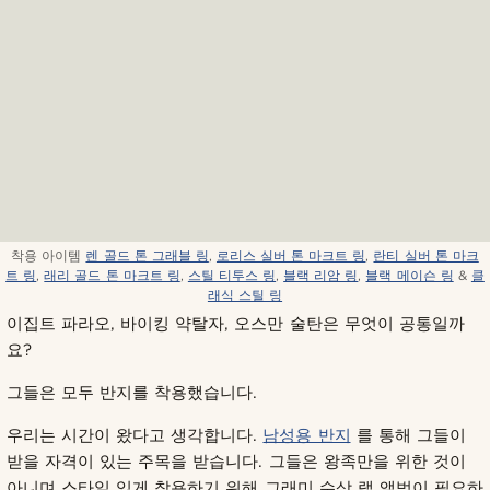
착용 아이템
렌 골드 톤 그래블 링
,
로리스 실버 톤 마크트 링
,
란티 실버 톤 마크
트 링
,
래리 골드 톤 마크트 링
,
스틸 티투스 링
,
블랙 리암 링
,
블랙 메이슨 링
&
클
래식 스틸 링
이집트 파라오, 바이킹 약탈자, 오스만 술탄은 무엇이 공통일까
요?
그들은 모두 반지를 착용했습니다.
우리는 시간이 왔다고 생각합니다.
남성용 반지
를 통해 그들이
받을 자격이 있는 주목을 받습니다. 그들은 왕족만을 위한 것이
아니며 스타일 있게 착용하기 위해 그래미 수상 랩 앨범이 필요하