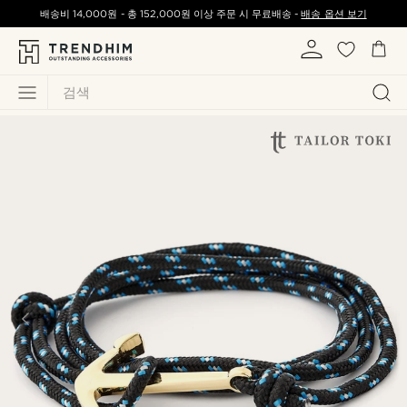
배송비
14,000원
-
총
152,000원
이상 주문 시 무료배송 -
배송 옵션 보기
검색