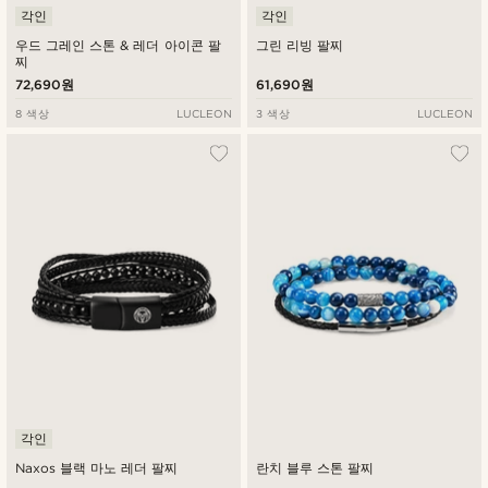
각인
각인
우드 그레인 스톤 & 레더 아이콘 팔
그린 리빙 팔찌
찌
72,690원
61,690원
8 색상
LUCLEON
3 색상
LUCLEON
각인
Naxos 블랙 마노 레더 팔찌
란치 블루 스톤 팔찌