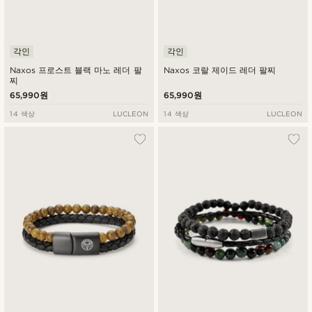
각인
각인
Naxos 프로스트 블랙 마노 레더 팔
Naxos 코랄 제이드 레더 팔찌
찌
65,990원
65,990원
14 색상
LUCLEON
14 색상
LUCLEON