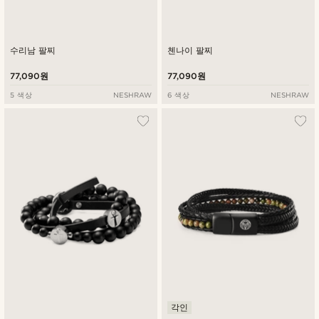
수리남 팔찌
첸나이 팔찌
77,090원
77,090원
5 색상
NESHRAW
6 색상
NESHRAW
각인