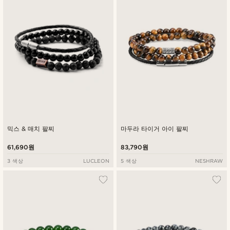
믹스 & 매치 팔찌
마두라 타이거 아이 팔찌
61,690원
83,790원
3 색상
LUCLEON
5 색상
NESHRAW