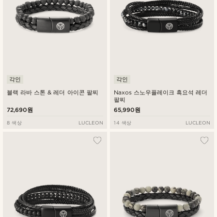
각인
각인
블랙 라바 스톤 & 레더 아이콘 팔찌
Naxos 스노우플레이크 흑요석 레더
팔찌
72,690원
65,990원
8 색상
LUCLEON
14 색상
LUCLEON