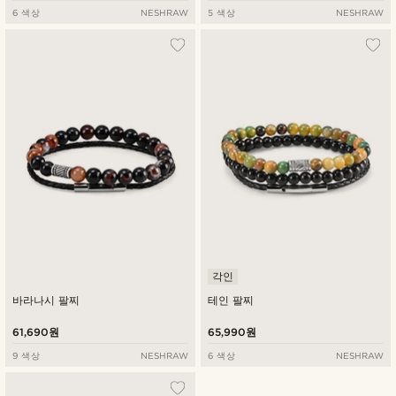
6 색상
NESHRAW
5 색상
NESHRAW
각인
바라나시 팔찌
테인 팔찌
61,690원
65,990원
9 색상
NESHRAW
6 색상
NESHRAW