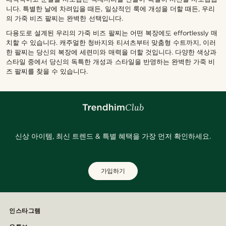
니다. 특별한 날에 차려입을 때든, 일상적인 룩에 개성을 더할 때든, 우리
의 가죽 비즈 팔찌는 완벽한 선택입니다.
다용도로 설계된 우리의 가죽 비즈 팔찌는 어떤 복장에도 effortlessly 매
치할 수 있습니다. 캐주얼한 청바지와 티셔츠부터 맞춤형 수트까지, 이러
한 팔찌는 당신의 복장에 세련미와 매력을 더할 것입니다. 다양한 색상과
스타일 중에서 당신의 독특한 개성과 스타일을 반영하는 완벽한 가죽 비
즈 팔찌를 찾을 수 있습니다.
신상 아이템, 최신 트렌드 & 특별 혜택을 가장 먼저 확인하세요.
가입하기
인스타그램