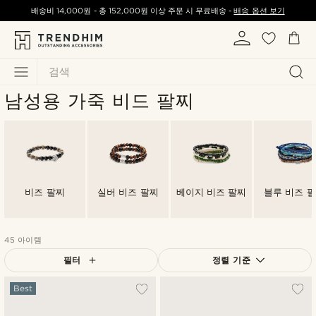
배송비
14,000원
-
총
152,000원
이상 주문 시 무료배송 -
배송 옵션 보기
검색
남성용 가죽 비드 팔찌
비즈 팔찌
실버 비즈 팔찌
베이지 비즈 팔찌
블루 비즈 
45 아이템
필터
정렬 기준
가장 인기 있는
Best
최신순