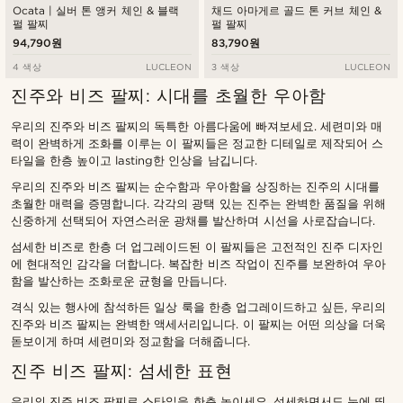
Ocata | 실버 톤 앵커 체인 & 블랙
채드 아마게르 골드 톤 커브 체인 &
펄 팔찌
펄 팔찌
94,790원
83,790원
4 색상
LUCLEON
3 색상
LUCLEON
진주와 비즈 팔찌: 시대를 초월한 우아함
우리의 진주와 비즈 팔찌의 독특한 아름다움에 빠져보세요. 세련미와 매
력이 완벽하게 조화를 이루는 이 팔찌들은 정교한 디테일로 제작되어 스
타일을 한층 높이고 lasting한 인상을 남깁니다.
우리의 진주와 비즈 팔찌는 순수함과 우아함을 상징하는 진주의 시대를
초월한 매력을 증명합니다. 각각의 광택 있는 진주는 완벽한 품질을 위해
신중하게 선택되어 자연스러운 광채를 발산하며 시선을 사로잡습니다.
섬세한 비즈로 한층 더 업그레이드된 이 팔찌들은 고전적인 진주 디자인
에 현대적인 감각을 더합니다. 복잡한 비즈 작업이 진주를 보완하여 우아
함을 발산하는 조화로운 균형을 만듭니다.
격식 있는 행사에 참석하든 일상 룩을 한층 업그레이드하고 싶든, 우리의
진주와 비즈 팔찌는 완벽한 액세서리입니다. 이 팔찌는 어떤 의상을 더욱
돋보이게 하며 세련미와 정교함을 더해줍니다.
진주 비즈 팔찌: 섬세한 표현
우리의 진주 비즈 팔찌로 스타일을 한층 높이세요. 섬세하면서도 눈에 띄