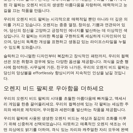
된 각 팔찌는 오렌지 비드의 생생한 아름다움을 자랑하며, 매력적이고 눈
길을 끄는 작품을 만듭니다.
우리의 오렌지 비드 팔찌는 시각적으로 매력적일 뿐만 아니라 더 깊은 의
미를 가지고 있습니다. 오렌지는 종종 열정, 창의성, 기쁨과 연관되어 있
어, 당신의 정신을 고양하고 긍정적인 에너지를 발산하는 데 이상적인 색
상입니다. 각 팔찌는 이러한 특성을 구현하도록 세심하게 디자인되어 있
으며, 당신의 독특한 개성을 표현하고 생동감 있는 라이프스타일을 누릴
수 있도록 도와줍니다.
슬릭하고 미니멀한 디자인부터 복잡하고 장식적인 패턴까지, 우리의 컬렉
션은 모든 취향과 경우에 맞는 다양한 옵션을 제공합니다. 격식을 갖춘 행
사에 참석하든, 사무실에 가든, 친구와 나가든, 우리의 오렌지 비드 팔찌는
당신의 앙상블을 effortlessly 향상시키며 지속적인 인상을 남길 것입니
다.
오렌지 비드 팔찌로 우아함을 더하세요
우리의 오렌지 비드 팔찌의 시대를 초월한 아름다움에 빠져들고, 액세서
리 게임을 한층 끌어올리세요. 우리의 컬렉션에 있는 각 팔찌는 세심한 주
의와 배려로 제작되어, 우아함과 세련미를 발산하는 작품을 제공합니다.
우리의 팔찌에 사용된 생생한 오렌지 비드는 색상과 질감의 조화를 이루
기 위해 신중하게 선택되었습니다. 따뜻하고 매혹적인 오렌지 색조는 어
떤 의상에도 밝기를 더하며, 격식 있는 자리와 캐주얼한 자리 모두에 완벽