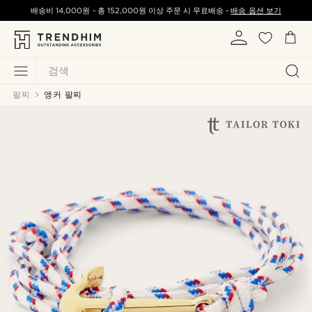
배송비
14,000원
-
총
152,000원
이상 주문 시 무료배송 -
배송 옵션 보기
검색
팔찌
앵커 팔찌