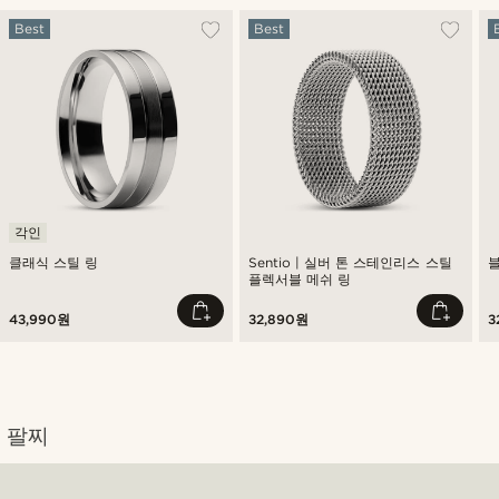
Best
Best
각인
클래식 스틸 링
Sentio | 실버 톤 스테인리스 스틸
플렉서블 메쉬 링
43,990원
32,890원
3
팔찌