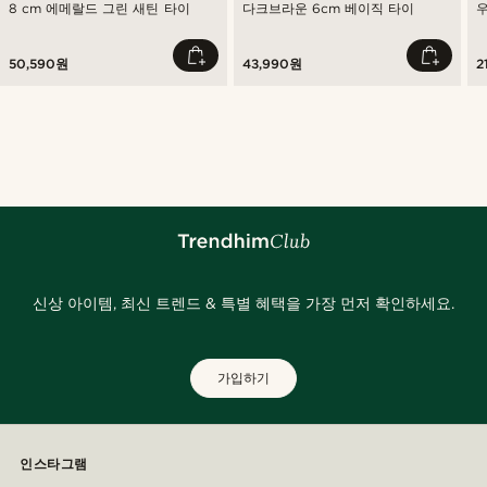
8 cm 에메랄드 그린 새틴 타이
다크브라운 6cm 베이직 타이
50,590원
43,990원
2
신상 아이템, 최신 트렌드 & 특별 혜택을 가장 먼저 확인하세요.
가입하기
인스타그램