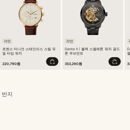
각인
각인
로렌스 터니언 스테인리스 스틸 듀
Dante II | 블랙 스켈레톤 워치 골드
D
얼 타임 워치
톤 무브먼트
켈
220,790원
353,290원
3
반지