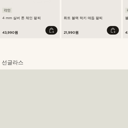
각인
4 mm 실버 톤 체인 팔찌
휘트 블랙 럭키 매듭 팔찌
블
43,990원
21,990원
4
선글라스