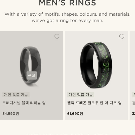
MEN'S RINGS
With a variety of motifs, shapes, colours, and materials,
we’ve got a ring for every man.
품절
개인 맞춤 가능
개인 맞춤 가능
트래디셔널 블랙 티타늄 링
켈틱 드래곤 글로우 인 더 다크 링
블
54,990원
61,690원
3