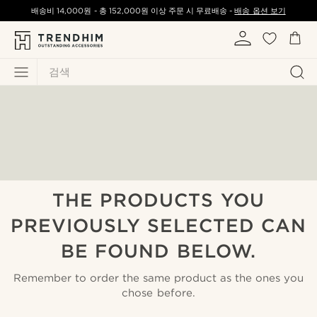
배송비
14,000원
-
총
152,000원
이상 주문 시 무료배송 -
배송 옵션 보기
검색
THE PRODUCTS YOU
PREVIOUSLY SELECTED CAN
BE FOUND BELOW.
Remember to order the same product as the ones you
chose before.