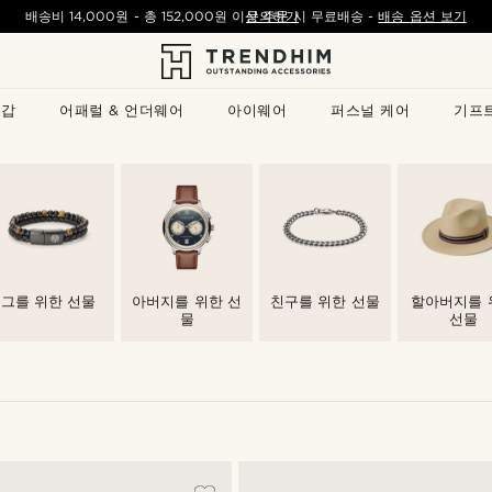
배송비
14,000원
- 총
152,000원
이상 주문 시 무료배송
문의하기
-
배송 옵션 보기
지갑
어패럴 & 언더웨어
아이웨어
퍼스널 케어
기프
그를 위한 선물
아버지를 위한 선
친구를 위한 선물
할아버지를 
물
선물