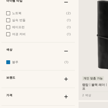
아이템 타입
노트북
(2)
실속 번들
(1)
에이프런
(1)
여권 커버
(1)
색상
블루
(1)
브랜드
개인 맞춤 가능
랩탑 | 블랙 레더 
프
가격
2 색상