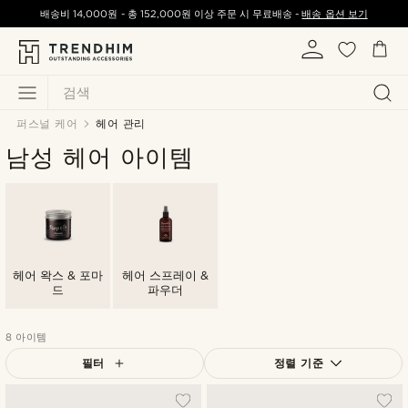
배송비
14,000원
-
총
152,000원
이상 주문 시 무료배송 -
배송 옵션 보기
검색
퍼스널 케어
헤어 관리
남성 헤어 아이템
헤어 왁스 & 포마
헤어 스프레이 &
드
파우더
8 아이템
필터
정렬 기준
가장 인기 있는