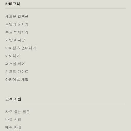
카테고리
새로운 컬렉션
주얼리 & 시계
수트 액세서리
가방 & 지갑
어패럴 & 언더웨어
아이웨어
퍼스널 케어
기프트 가이드
아카이브 세일
고객 지원
자주 묻는 질문
반품 신청
배송 안내