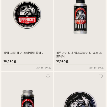
강력 고정 헤어 스타일링 클레이
볼류마이징 & 텍스처라이징 솔트 스
프레이
38,690원
37,390원
어퍼컷 디럭스
어퍼컷 디럭스