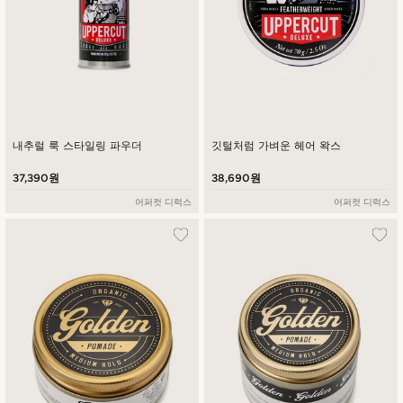
내추럴 룩 스타일링 파우더
깃털처럼 가벼운 헤어 왁스
37,390원
38,690원
어퍼컷 디럭스
어퍼컷 디럭스