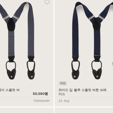
각인
레이 스플릿 버
와이드 딥 블루 스플릿 버튼 브레
50,590원
이스
TRENDHIM
25 색상