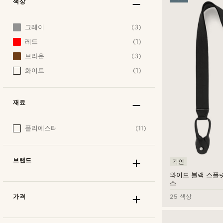
색상
그레이
(3)
레드
(1)
브라운
(3)
화이트
(1)
재료
폴리에스터
(11)
브랜드
각인
와이드 블랙 스플
스
가격
25 색상