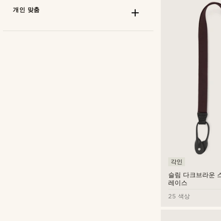
개인 맞춤
Trendhim
(11)
각인
슬림 다크브라운 
원
원
레이스
개인 맞춤 타입
25 색상
각인
(10)