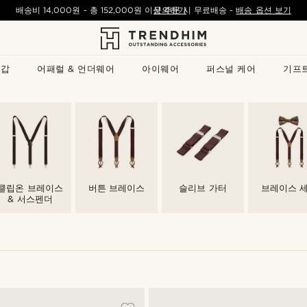
배송비
14,000원
- 총
152,000원
이상 주문 시 무료배송
문의하기
-
배송 옵션 보기
지갑
어패럴 & 언더웨어
아이웨어
퍼스널 케어
기프
클립온 브레이스
버튼 브레이스
슬리브 가터
브레이스 
& 서스펜더