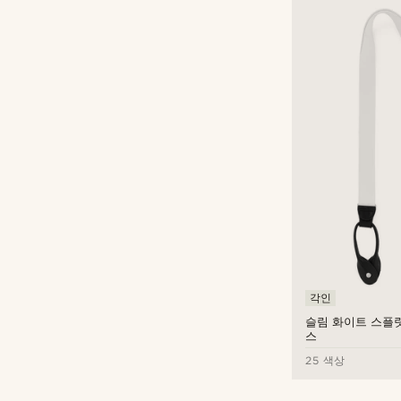
각인
슬림 화이트 스플
스
25 색상