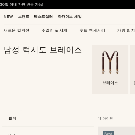
30일 이내 간편 반품 가능!
NEW
브랜드
베스트셀러
아카이브 세일
새로운 컬렉션
주얼리 & 시계
수트 액세서리
가방 & 
남성 턱시도 브레이스
브레이스
필터
11 아이템
Best