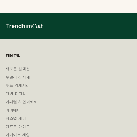
카테고리
새로운 컬렉션
주얼리 & 시계
수트 액세서리
가방 & 지갑
어패럴 & 언더웨어
아이웨어
퍼스널 케어
기프트 가이드
아카이브 세일