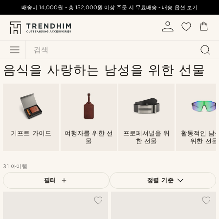
배송비
14,000원
-
총
152,000원
이상 주문 시 무료배송 -
배송 옵션 보기
검색
음식을 사랑하는 남성을 위한 선물
기프트 가이드
여행자를 위한 선
프로페셔널을 위
활동적인 남
물
한 선물
위한 선물
31 아이템
필터
정렬 기준
가장 인기 있는
최신순