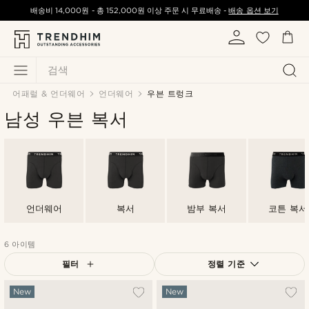
배송비
14,000원
-
총
152,000원
이상 주문 시 무료배송 -
배송 옵션 보기
검색
어패럴 & 언더웨어
언더웨어
우븐 트렁크
남성 우븐 복서
언더웨어
복서
밤부 복서
코튼 복서
6 아이템
필터
정렬 기준
가장 인기 있는
New
New